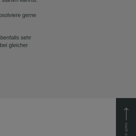
 starten kannst.
bsolviere gerne
benfalls sehr
ei gleicher
nach oben