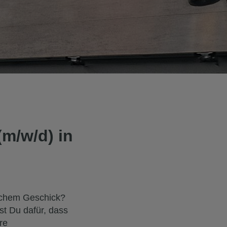
m/w/d) in
ichem Geschick?
st Du dafür, dass
re