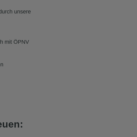
 durch unsere
uch mit ÖPNV
on
euen: