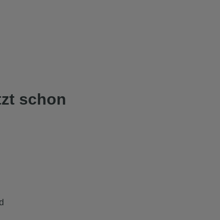
tzt schon
rd