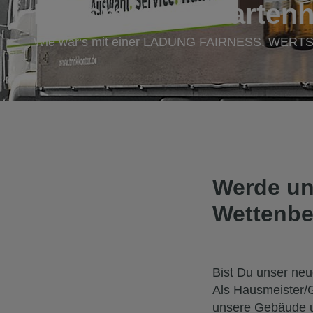
Hausmeister/Gartenhi
Wie wär‘s mit einer LADUNG FAIRNESS. WE
Werde uns
Wettenbe
Bist Du unser ne
Als Hausmeister/Ga
unsere Gebäude u