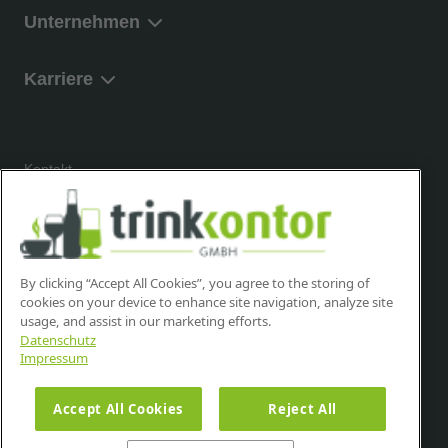
Unternehmen
Karriere
Kontakt
Newsletter
Hinweisgeber
By clicking “Accept All Cookies”, you agree to the storing of
cookies on your device to enhance site navigation, analyze site
Impressum
usage, and assist in our marketing efforts.
Datenschutz
Impressum
Datenschutz
Accept All Cookies
Reject All
AGB