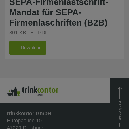
SEPA-Firmenlastschrift-
Mandat für SEPA-
Firmenlaschriften (B2B)
301 KB − PDF
Download
nach oben
trinkkontor GmbH
Europaallee 10
47229 Duisburg