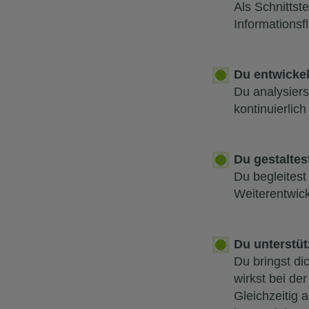
Als Schnittst
Informationsf
Du entwickel
Du analysiers
kontinuierlic
Du gestaltes
Du begleites
Weiterentwick
Du unterstüt
Du bringst di
wirkst bei de
Gleichzeitig 