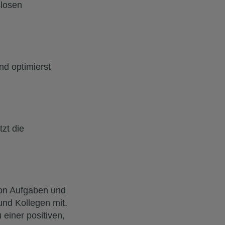
slosen
nd optimierst
zt die
 von Aufgaben und
und Kollegen mit.
 einer positiven,