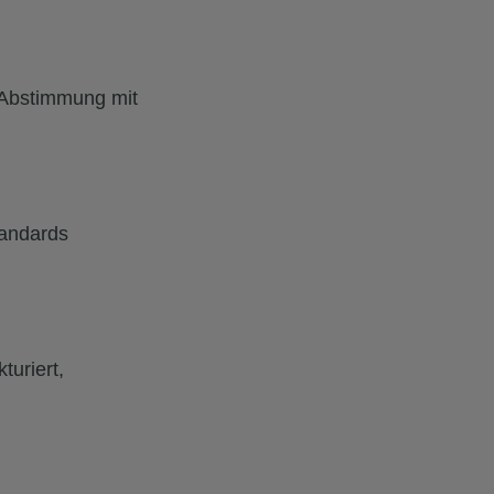
r Abstimmung mit
tandards
turiert,